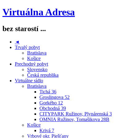
Virtuálna Adresa
bez starostí ...
◄
Trvalý pobyt
Bratislava
Košice
Prechodný pobyt
Slovensko
Česká republika
Virtuálne sídlo
Bratislava
Tichá 36
Groslingova 52
Gorkého 12
Obchodná 39
CITYPARK Ružinov, Plynárenská 3
OMNIA Ružinov, Tomašikova 28B
Košice
Krivá 7
Vrbové okr. Piešťany